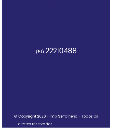
Serviços
• Contato
22210488
(51)
99582.2065
(51)
contato@imixserralheria.com.br
© Copyright 2020 - Imix Serralheria - Todos os
direitos reservados.