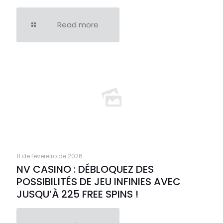
Read more
8 de fevereiro de 2026
NV CASINO : DÉBLOQUEZ DES
POSSIBILITÉS DE JEU INFINIES AVEC
JUSQU’À 225 FREE SPINS !