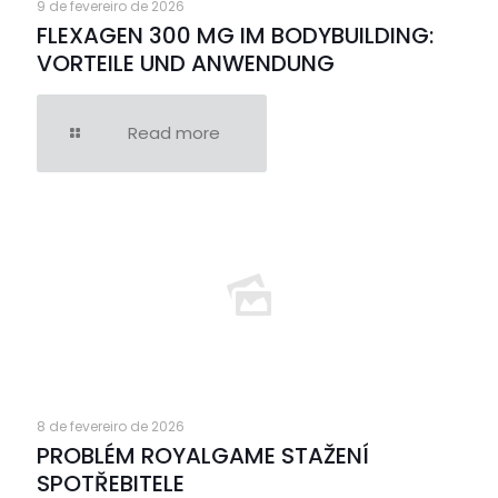
9 de fevereiro de 2026
FLEXAGEN 300 MG IM BODYBUILDING:
VORTEILE UND ANWENDUNG
Read more
8 de fevereiro de 2026
PROBLÉM ROYALGAME STAŽENÍ
SPOTŘEBITELE