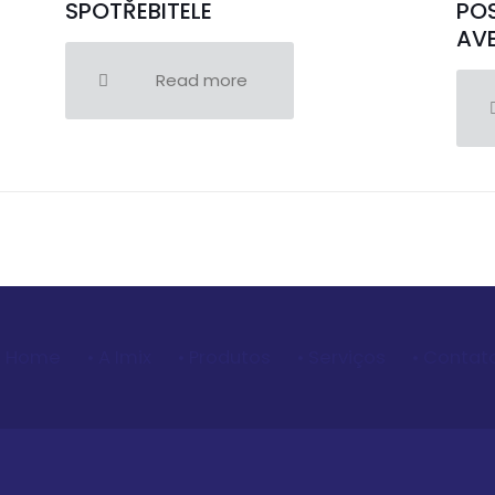
SPOTŘEBITELE
POS
AVE
Read more
• Home
• A Imix
• Produtos
• Serviços
• Contat