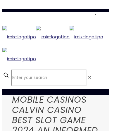
✕
MOBILE CASINOS
CALVIN CASINO
BEST SLOT GAME
2024 AN INFORMED