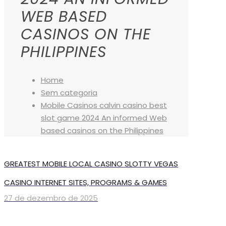
WEB BASED
CASINOS ON THE
PHILIPPINES
Home
Sem categoria
Mobile Casinos calvin casino best
slot game 2024 An informed Web
based casinos on the Philippines
GREATEST MOBILE LOCAL CASINO SLOTTY VEGAS
CASINO INTERNET SITES, PROGRAMS & GAMES
27 de dezembro de 2025