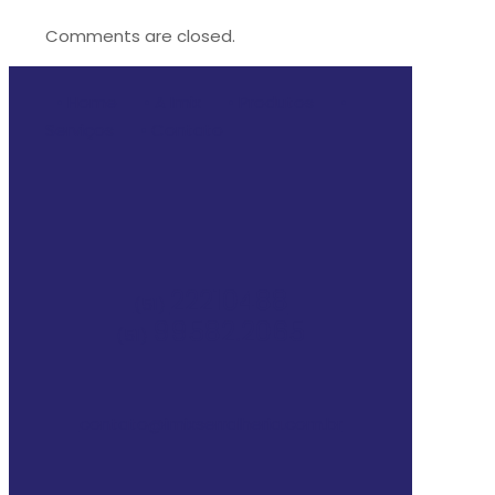
Comments are closed.
• Home
• A Imix
• Produtos
•
Serviços
• Contato
22210488
(51)
99582.2065
(51)
contato@imixserralheria.com.br