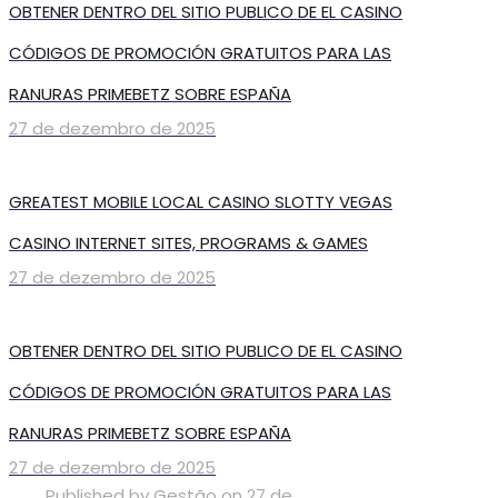
OBTENER DENTRO DEL SITIO PUBLICO DE EL CASINO
CÓDIGOS DE PROMOCIÓN GRATUITOS PARA LAS
RANURAS PRIMEBETZ SOBRE ESPAÑA
27 de dezembro de 2025
GREATEST MOBILE LOCAL CASINO SLOTTY VEGAS
CASINO INTERNET SITES, PROGRAMS & GAMES
27 de dezembro de 2025
OBTENER DENTRO DEL SITIO PUBLICO DE EL CASINO
CÓDIGOS DE PROMOCIÓN GRATUITOS PARA LAS
RANURAS PRIMEBETZ SOBRE ESPAÑA
27 de dezembro de 2025
Published by
Gestão
on
27 de