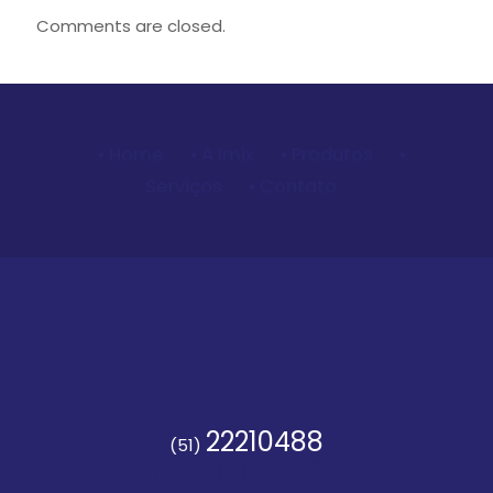
Comments are closed.
• Home
• A Imix
• Produtos
•
Serviços
• Contato
22210488
(51)
99582.2065
(51)