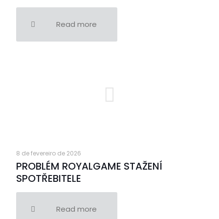
Read more
8 de fevereiro de 2026
PROBLÉM ROYALGAME STAŽENÍ
SPOTŘEBITELE
Read more