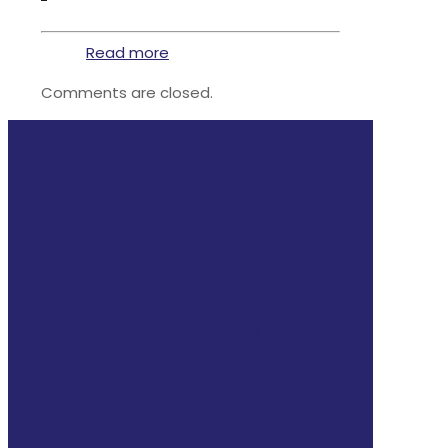
Read more
Comments are closed.
• Home
• A Imix
• Produtos
•
Serviços
• Contato
22210488
(51)
99582.2065
(51)
contato@imixserralheria.com.br