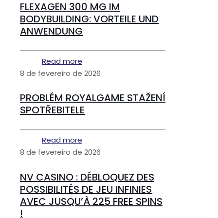
FLEXAGEN 300 MG IM
BODYBUILDING: VORTEILE UND
ANWENDUNG
Read more
8 de fevereiro de 2026
PROBLÉM ROYALGAME STAŽENÍ
SPOTŘEBITELE
Read more
8 de fevereiro de 2026
NV CASINO : DÉBLOQUEZ DES
POSSIBILITÉS DE JEU INFINIES
AVEC JUSQU’À 225 FREE SPINS
!