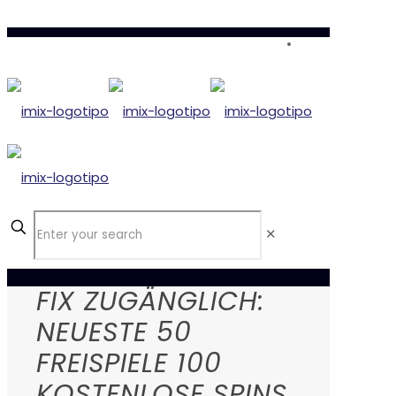
✕
FIX ZUGÄNGLICH:
NEUESTE 50
FREISPIELE 100
KOSTENLOSE SPINS