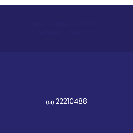
• Home
• A Imix
• Produtos
•
Serviços
• Contato
22210488
(51)
99582.2065
(51)