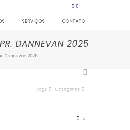
OS
SERVIÇOS
CONTATO
 PR. DANNEVAN 2025
pr. Dannevan 2025
Tags
Categories
0