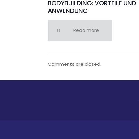
BODYBUILDING: VORTEILE UND
ANWENDUNG
Read more
Comments are closed.