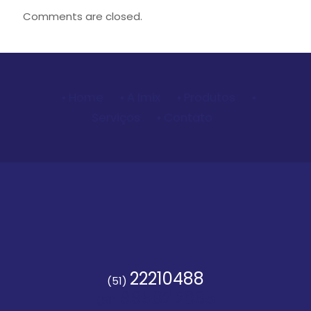
Comments are closed.
• Home
• A Imix
• Produtos
•
Serviços
• Contato
22210488
(51)
99582.2065
(51)