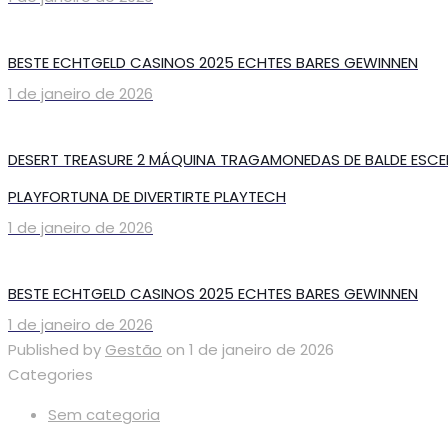
BESTE ECHTGELD CASINOS 2025 ECHTES BARES GEWINNEN
1 de janeiro de 2026
DESERT TREASURE 2 MÁQUINA TRAGAMONEDAS DE BALDE ESCEN
PLAYFORTUNA DE DIVERTIRTE PLAYTECH
1 de janeiro de 2026
BESTE ECHTGELD CASINOS 2025 ECHTES BARES GEWINNEN
1 de janeiro de 2026
Published by
Gestão
on
1 de janeiro de 2026
Categories
Sem categoria