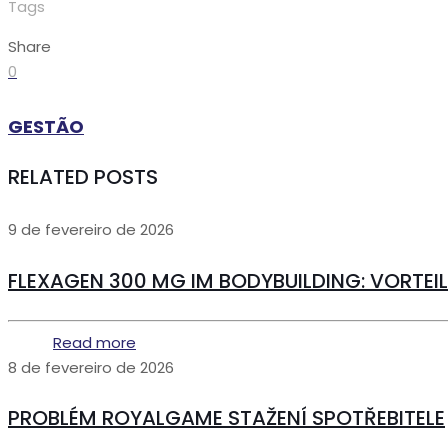
Tags
Share
0
GESTÃO
RELATED POSTS
9 de fevereiro de 2026
FLEXAGEN 300 MG IM BODYBUILDING: VORTE
Read more
8 de fevereiro de 2026
PROBLÉM ROYALGAME STAŽENÍ SPOTŘEBITELE