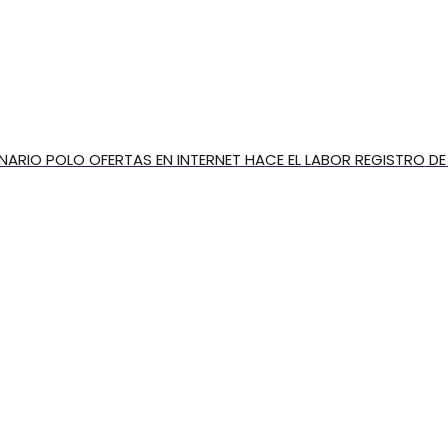
ARIO POLO OFERTAS EN INTERNET HACE EL LABOR REGISTRO DE