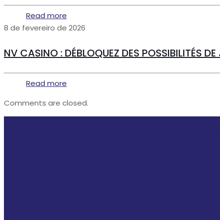
Read more
8 de fevereiro de 2026
NV CASINO : DÉBLOQUEZ DES POSSIBILITÉS DE 
Read more
Comments are closed.
• Home
• A Imix
• Produtos
• Serviços
• Contato