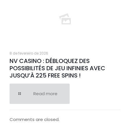
8 de fevereiro de 2026
NV CASINO : DÉBLOQUEZ DES
POSSIBILITÉS DE JEU INFINIES AVEC
JUSQU’À 225 FREE SPINS !
Read more
Comments are closed.