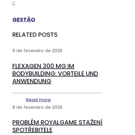
0
GESTÃO
RELATED POSTS
9 de fevereiro de 2026
FLEXAGEN 300 MG IM
BODYBUILDING: VORTEILE UND
ANWENDUNG
Read more
8 de fevereiro de 2026
PROBLÉM ROYALGAME STAŽENÍ
SPOTŘEBITELE