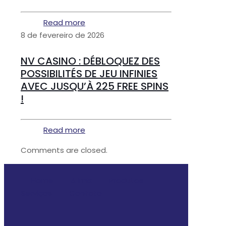
Read more
8 de fevereiro de 2026
NV CASINO : DÉBLOQUEZ DES
POSSIBILITÉS DE JEU INFINIES
AVEC JUSQU’À 225 FREE SPINS
!
Read more
Comments are closed.
• Home
• A Imix
• Produtos
•
Serviços
• Contato