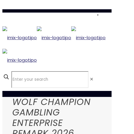
✕
WOLF CHAMPION
GAMBLING
ENTERPRISE
REMARK 2026