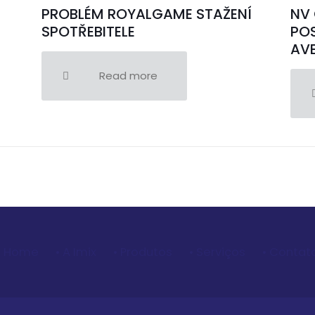
PROBLÉM ROYALGAME STAŽENÍ
NV 
SPOTŘEBITELE
POS
AVE
Read more
• Home
• A Imix
• Produtos
• Serviços
• Contat