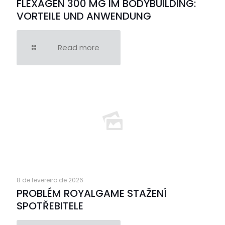
FLEXAGEN 300 MG IM BODYBUILDING:
VORTEILE UND ANWENDUNG
Read more
8 de fevereiro de 2026
PROBLÉM ROYALGAME STAŽENÍ
SPOTŘEBITELE