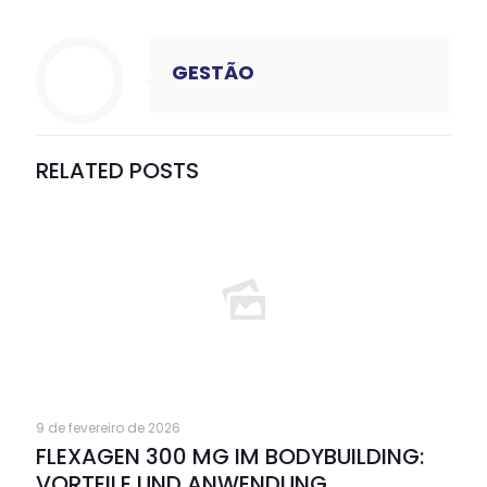
GESTÃO
RELATED POSTS
9 de fevereiro de 2026
FLEXAGEN 300 MG IM BODYBUILDING:
VORTEILE UND ANWENDUNG