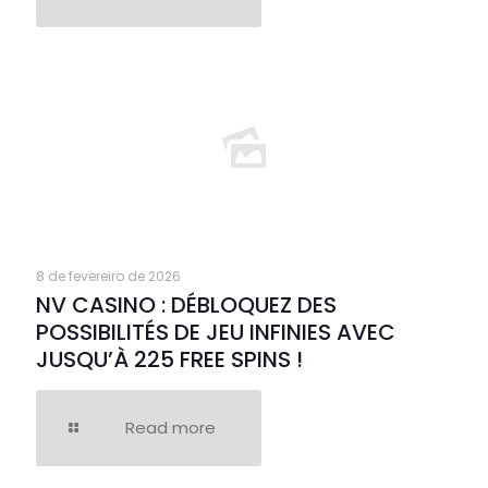
8 de fevereiro de 2026
NV CASINO : DÉBLOQUEZ DES
POSSIBILITÉS DE JEU INFINIES AVEC
JUSQU’À 225 FREE SPINS !
Read more