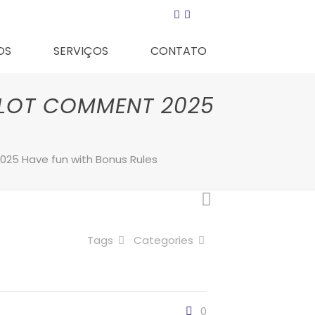
OS
SERVIÇOS
CONTATO
SLOT COMMENT 2025
S
025 Have fun with Bonus Rules
Tags
Categories
0