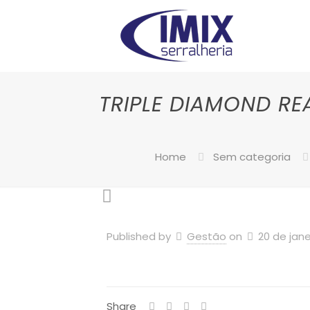
TRIPLE DIAMOND R
Home
Sem categoria
Published by
Gestão
on
20 de jane
Share