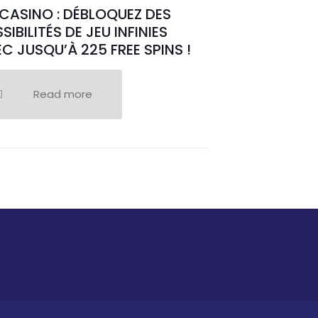
CASINO : DÉBLOQUEZ DES
SIBILITÉS DE JEU INFINIES
C JUSQU’À 225 FREE SPINS !
Read more
o