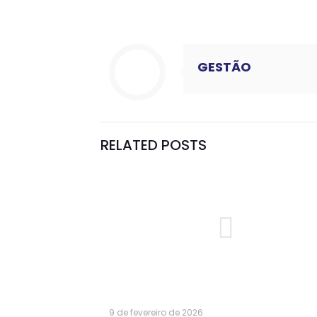
GESTÃO
RELATED POSTS
9 de fevereiro de 2026