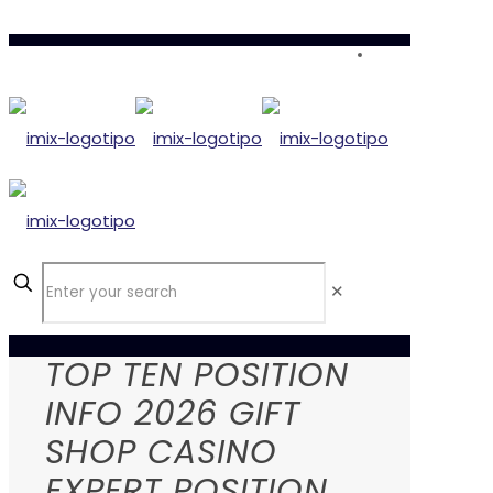
✕
TOP TEN POSITION
INFO 2026 GIFT
SHOP CASINO
EXPERT POSITION