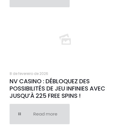
8 de fevereiro de 2026
NV CASINO : DÉBLOQUEZ DES
POSSIBILITÉS DE JEU INFINIES AVEC
JUSQU’À 225 FREE SPINS !
Read more