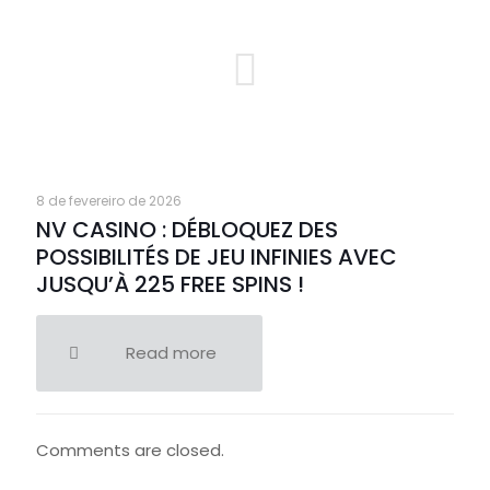
8 de fevereiro de 2026
NV CASINO : DÉBLOQUEZ DES
POSSIBILITÉS DE JEU INFINIES AVEC
JUSQU’À 225 FREE SPINS !
Read more
Comments are closed.