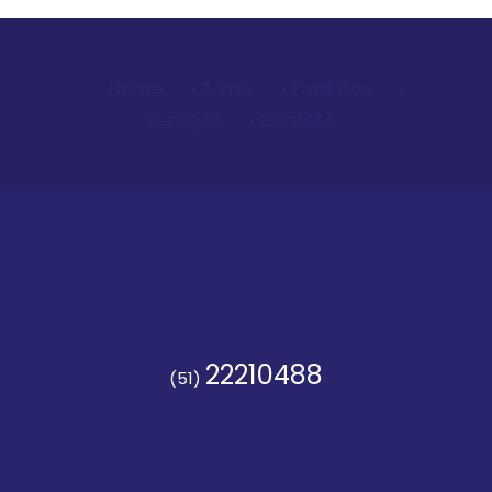
• Home
• A Imix
• Produtos
•
Serviços
• Contato
22210488
(51)
99582.2065
(51)