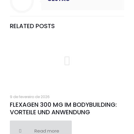
RELATED POSTS
9 de fevereiro de 2026
FLEXAGEN 300 MG IM BODYBUILDING:
VORTEILE UND ANWENDUNG
Read more