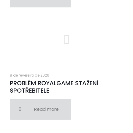
8 de fevereiro de 2026
PROBLÉM ROYALGAME STAŽENÍ
SPOTŘEBITELE
Read more