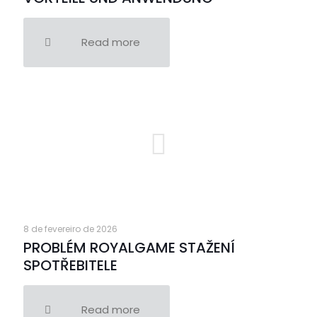
Read more
8 de fevereiro de 2026
PROBLÉM ROYALGAME STAŽENÍ
SPOTŘEBITELE
Read more