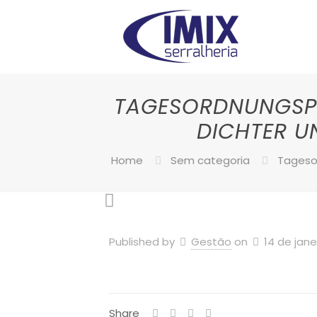
TAGESORDNUNGSPU
DICHTER U
Home
Sem categoria
Tageso
Published by
Gestão
on
14 de jane
Share