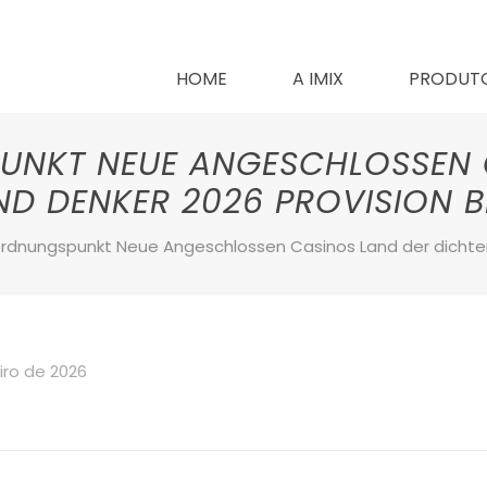
HOME
A IMIX
PRODUT
NKT NEUE ANGESCHLOSSEN 
ND DENKER 2026 PROVISION 
rdnungspunkt Neue Angeschlossen Casinos Land der dichter
iro de 2026