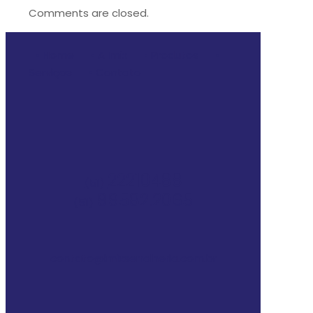
Comments are closed.
• Home
• A Imix
• Produtos
•
Serviços
• Contato
22210488
(51)
99582.2065
(51)
contato@imixserralheria.com.br