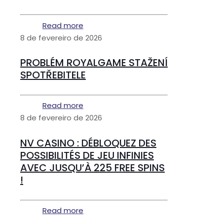
Read more
8 de fevereiro de 2026
PROBLÉM ROYALGAME STAŽENÍ
SPOTŘEBITELE
Read more
8 de fevereiro de 2026
NV CASINO : DÉBLOQUEZ DES
POSSIBILITÉS DE JEU INFINIES
AVEC JUSQU’À 225 FREE SPINS
!
Read more