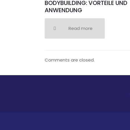
BODYBUILDING: VORTEILE UND
ANWENDUNG
Read more
Comments are closed.