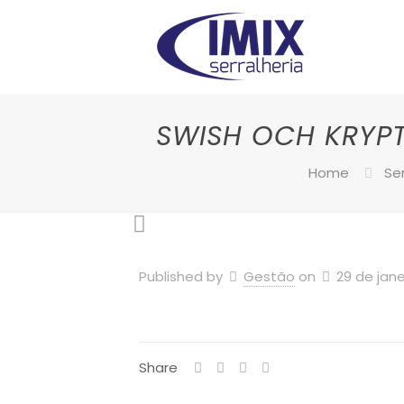
SWISH OCH KRYP
Home
Se
Published by
Gestão
on
29 de jane
Share