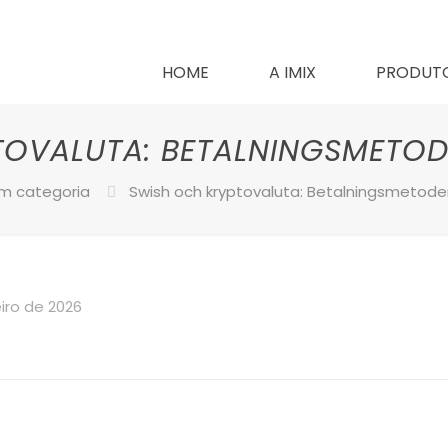
HOME
A IMIX
PRODUT
TOVALUTA: BETALNINGSMETOD
m categoria
Swish och kryptovaluta: Betalningsmetode
iro de 2026