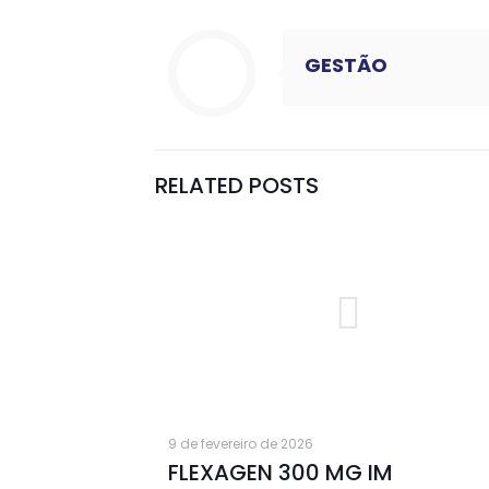
GESTÃO
RELATED POSTS
9 de fevereiro de 2026
FLEXAGEN 300 MG IM