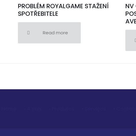
PROBLÉM ROYALGAME STAŽENÍ
NV 
SPOTŘEBITELE
POS
AVE
Read more
• Home
• A Imix
• Produtos
• Serviços
• Contat