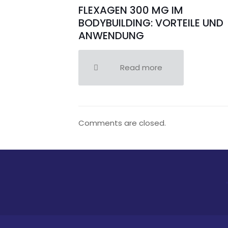
FLEXAGEN 300 MG IM
BODYBUILDING: VORTEILE UND
ANWENDUNG
Read more
Comments are closed.