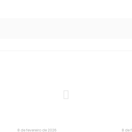
8 de fevereiro de 2026
8 de 