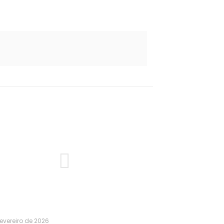
fevereiro de 2026