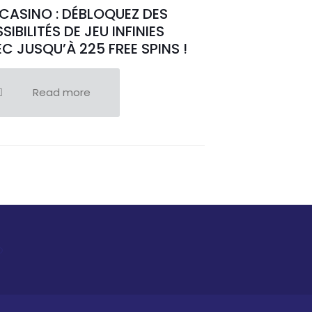
CASINO : DÉBLOQUEZ DES
SIBILITÉS DE JEU INFINIES
C JUSQU’À 225 FREE SPINS !
Read more
o