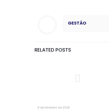
GESTÃO
RELATED POSTS
9 de fevereiro de 2026