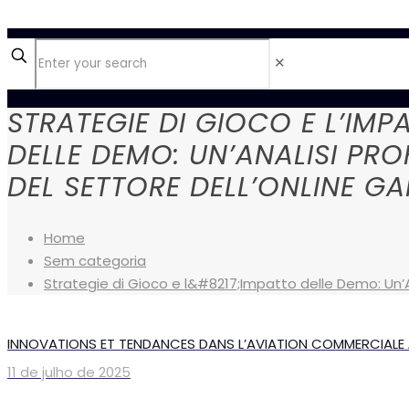
✕
STRATEGIE DI GIOCO E L’IMP
DELLE DEMO: UN’ANALISI PR
DEL SETTORE DELL’ONLINE G
Home
Sem categoria
Strategie di Gioco e l&#8217;Impatto delle Demo: Un’A
INNOVATIONS ET TENDANCES DANS L’AVIATION COMMERCIALE À 
11 de julho de 2025