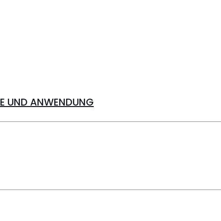
ILE UND ANWENDUNG