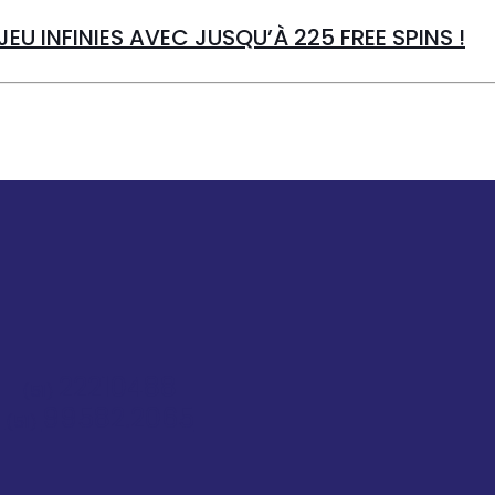
JEU INFINIES AVEC JUSQU’À 225 FREE SPINS !
22210488
(51)
99582.2065
(51)