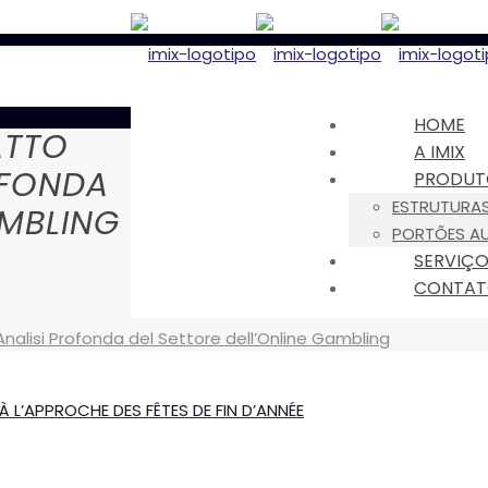
HOME
ATTO
A IMIX
OFONDA
PRODUT
ESTRUTURAS
AMBLING
PORTÕES A
SERVIÇ
CONTA
nalisi Profonda del Settore dell’Online Gambling
L’APPROCHE DES FÊTES DE FIN D’ANNÉE