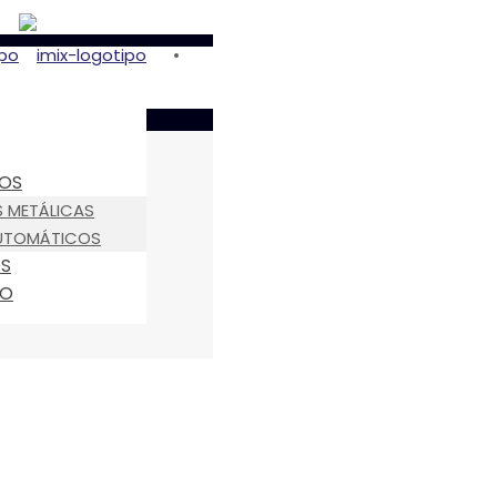
OS
 METÁLICAS
UTOMÁTICOS
OS
TO