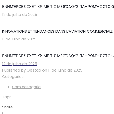
ΕΝΗΜΈΡΩΕΣ ΣΧΕΤΙΚΆ ΜΕ ΤΙΣ ΜΕΘΌΔΟΥΣ ΠΛΗΡΩΜΉΣ ΣΤΟ G
12 de julho de 2025
INNOVATIONS ET TENDANCES DANS L’AVIATION COMMERCIALE À 
11 de julho de 2025
ΕΝΗΜΈΡΩΕΣ ΣΧΕΤΙΚΆ ΜΕ ΤΙΣ ΜΕΘΌΔΟΥΣ ΠΛΗΡΩΜΉΣ ΣΤΟ G
12 de julho de 2025
Published by
Gestão
on
11 de julho de 2025
Categories
Sem categoria
Tags
Share
0