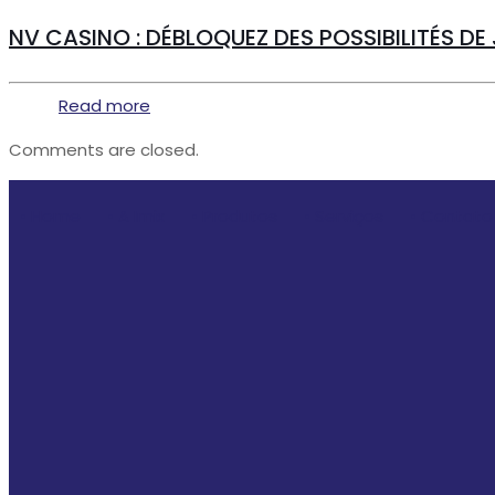
NV CASINO : DÉBLOQUEZ DES POSSIBILITÉS DE 
Read more
Comments are closed.
• Home
• A Imix
• Produtos
• Serviços
• Contato