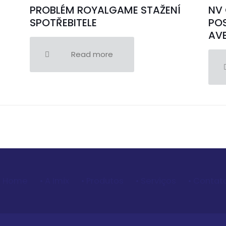
PROBLÉM ROYALGAME STAŽENÍ
NV 
SPOTŘEBITELE
POS
AVE
Read more
• Home
• A Imix
• Produtos
• Serviços
• Contat