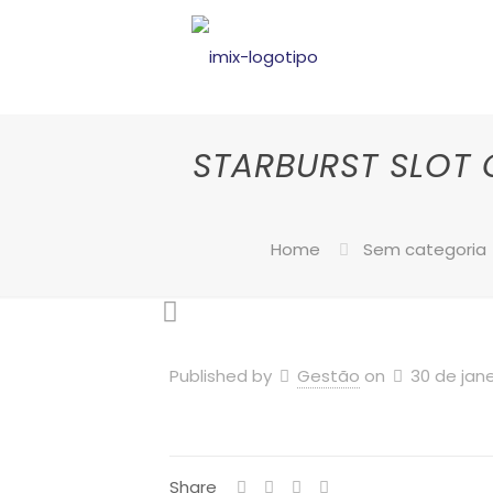
STARBURST SLOT 
Home
Sem categoria
Published by
Gestão
on
30 de jan
Share