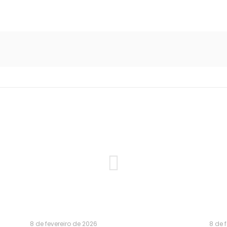
8 de fevereiro de 2026
8 de 