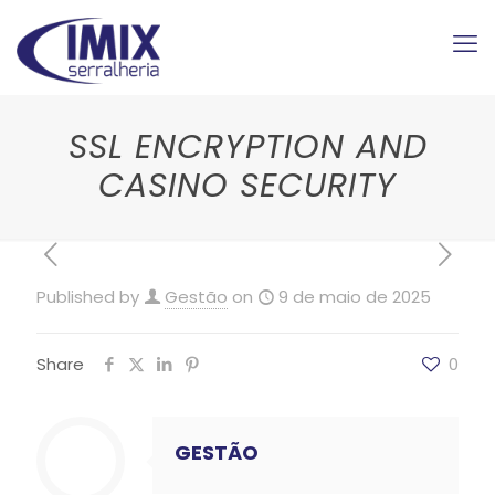
SSL ENCRYPTION AND
CASINO SECURITY
Published by
Gestão
on
9 de maio de 2025
Share
0
GESTÃO