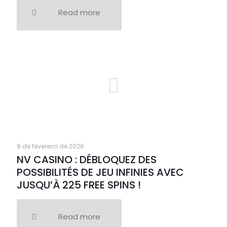
Read more
8 de fevereiro de 2026
NV CASINO : DÉBLOQUEZ DES
POSSIBILITÉS DE JEU INFINIES AVEC
JUSQU’À 225 FREE SPINS !
Read more