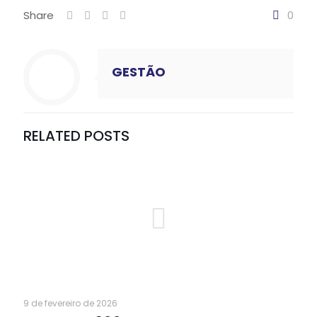
Share
0
GESTÃO
RELATED POSTS
9 de fevereiro de 2026