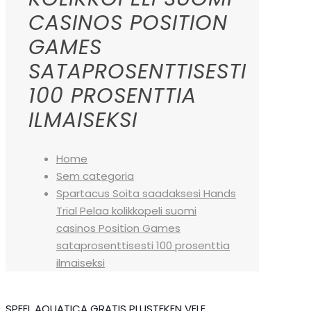
CASINOS POSITION
GAMES
SATAPROSENTTISESTI
100 PROSENTTIA
ILMAISEKSI
Home
Sem categoria
Spartacus Soita saadaksesi Hands
Trial Pelaa kolikkopeli suomi
casinos Position Games
sataprosenttisesti 100 prosenttia
ilmaiseksi
SPEEL AQUATICA GRATIS PLUSTEKEN VELE