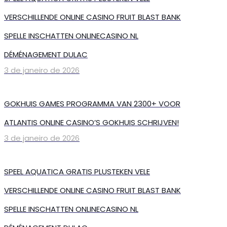
VERSCHILLENDE ONLINE CASINO FRUIT BLAST BANK
SPELLE INSCHATTEN ONLINECASINO NL
DÉMÉNAGEMENT DULAC
3 de janeiro de 2026
GOKHUIS GAMES PROGRAMMA VAN 2300+ VOOR
ATLANTIS ONLINE CASINO’S GOKHUIS SCHRIJVEN!
3 de janeiro de 2026
SPEEL AQUATICA GRATIS PLUSTEKEN VELE
VERSCHILLENDE ONLINE CASINO FRUIT BLAST BANK
SPELLE INSCHATTEN ONLINECASINO NL