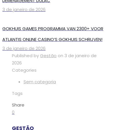
DÉMÉNAGEMENT DULAC
3 de janeiro de 2026
GOKHUIS GAMES PROGRAMMA VAN 2300+ VOOR
ATLANTIS ONLINE CASINO’S GOKHUIS SCHRIJVEN!
3 de janeiro de 2026
Published by
Gestão
on
3 de janeiro de
2026
Categories
Sem categoria
Tags
Share
0
GESTÃO