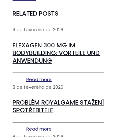
RELATED POSTS
9 de fevereiro de 2026
FLEXAGEN 300 MG IM
BODYBUILDING: VORTEILE UND
ANWENDUNG
Read more
8 de fevereiro de 2026
PROBLÉM ROYALGAME STAŽENÍ
SPOTŘEBITELE
Read more
8 de fevereiro de 2026