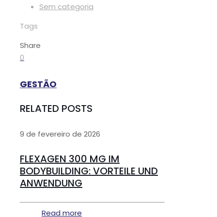
Sem categoria
Tags
Share
0
GESTÃO
RELATED POSTS
9 de fevereiro de 2026
FLEXAGEN 300 MG IM
BODYBUILDING: VORTEILE UND
ANWENDUNG
Read more