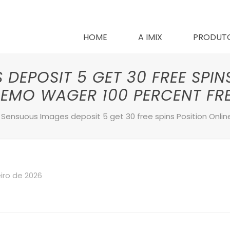
HOME
A IMIX
PRODUT
DEPOSIT 5 GET 30 FREE SPIN
EMO WAGER 100 PERCENT FR
Sensuous Images deposit 5 get 30 free spins Position Onli
iro de 2026