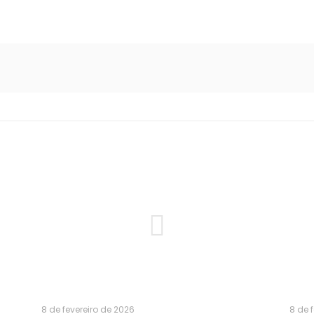
8 de fevereiro de 2026
8 de 