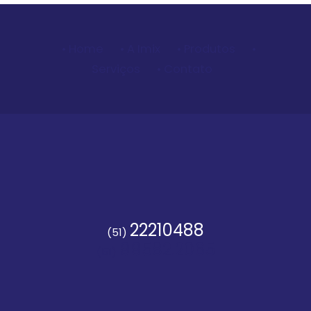
• Home
• A Imix
• Produtos
•
Serviços
• Contato
22210488
(51)
99582.2065
(51)