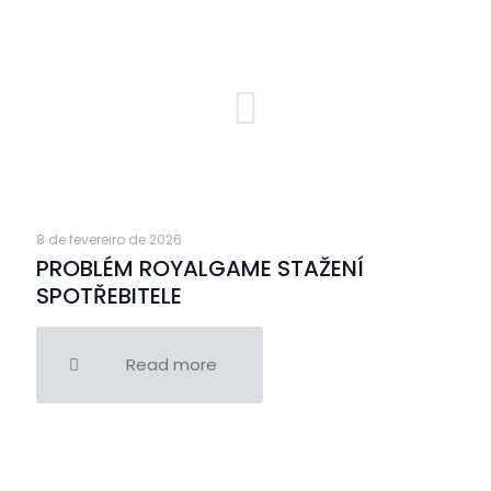
8 de fevereiro de 2026
PROBLÉM ROYALGAME STAŽENÍ
SPOTŘEBITELE
Read more