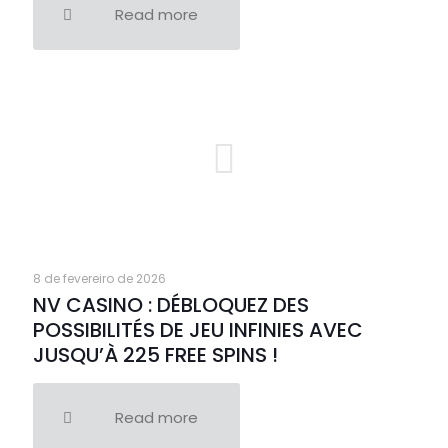
Read more
8 de fevereiro de 2026
NV CASINO : DÉBLOQUEZ DES
POSSIBILITÉS DE JEU INFINIES AVEC
JUSQU’À 225 FREE SPINS !
Read more