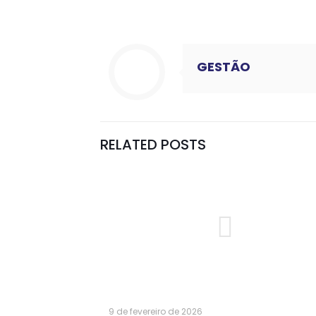
GESTÃO
RELATED POSTS
9 de fevereiro de 2026