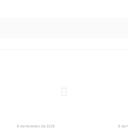
8 de fevereiro de 2026
8 de 