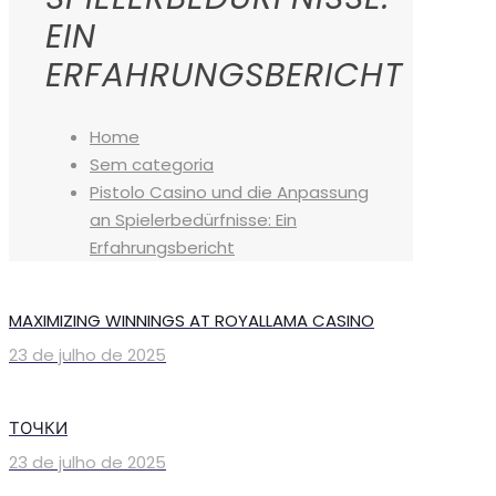
EIN
ERFAHRUNGSBERICHT
Home
Sem categoria
Pistolo Casino und die Anpassung
an Spielerbedürfnisse: Ein
Erfahrungsbericht
MAXIMIZING WINNINGS AT ROYALLAMA CASINO
23 de julho de 2025
ТОЧКИ
23 de julho de 2025