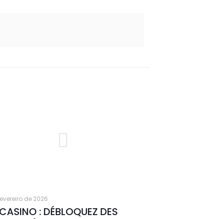
fevereiro de 2026
CASINO : DÉBLOQUEZ DES