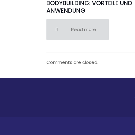
BODYBUILDING: VORTEILE UND
ANWENDUNG
Read more
Comments are closed.