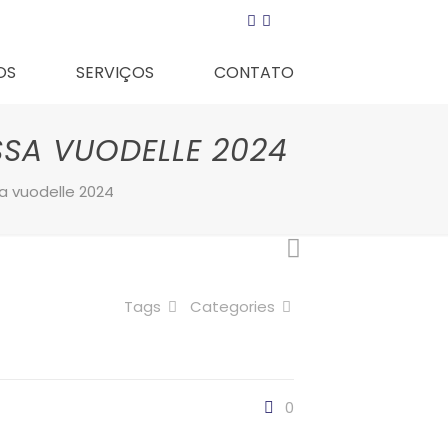
OS
SERVIÇOS
CONTATO
SSA VUODELLE 2024
a vuodelle 2024
Tags
Categories
0