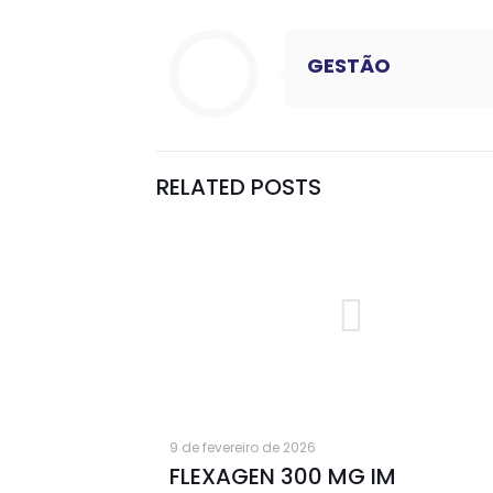
GESTÃO
RELATED POSTS
9 de fevereiro de 2026
FLEXAGEN 300 MG IM