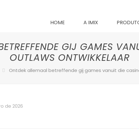
HOME
A IMIX
PRODUT
ETREFFENDE GIJ GAMES VANU
OUTLAWS ONTWIKKELAAR
Ontdek allemaal betreffende gij games vanuit die casin
ro de 2026