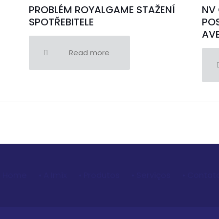
PROBLÉM ROYALGAME STAŽENÍ
NV 
SPOTŘEBITELE
POS
AVE
Read more
• Home
• A Imix
• Produtos
• Serviços
• Contat