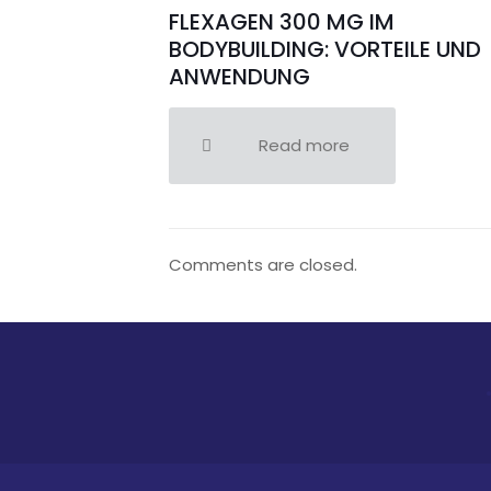
FLEXAGEN 300 MG IM
BODYBUILDING: VORTEILE UND
ANWENDUNG
Read more
Comments are closed.