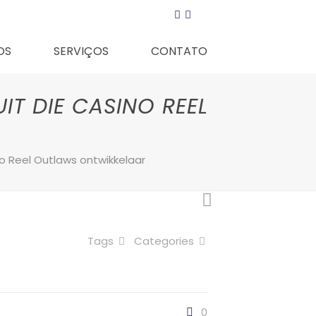
OS
SERVIÇOS
CONTATO
IT DIE CASINO REEL
o Reel Outlaws ontwikkelaar
Tags
Categories
0