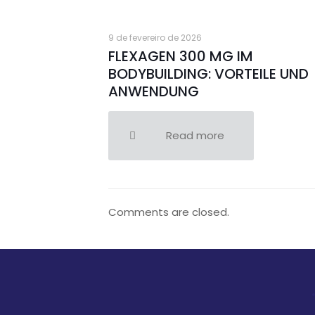
9 de fevereiro de 2026
FLEXAGEN 300 MG IM
BODYBUILDING: VORTEILE UND
ANWENDUNG
Read more
Comments are closed.