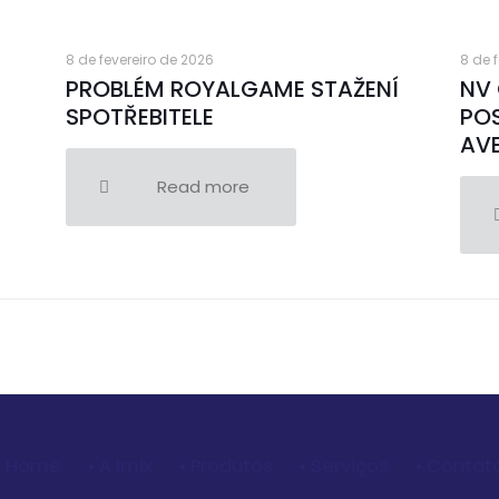
8 de fevereiro de 2026
8 de 
PROBLÉM ROYALGAME STAŽENÍ
NV 
SPOTŘEBITELE
POS
AVE
Read more
• Home
• A Imix
• Produtos
• Serviços
• Contat