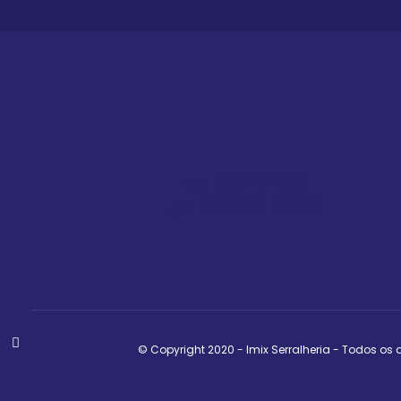
22210488
(51)
99582.2065
(51)
© Copyright 2020 - Imix Serralheria - Todos os d