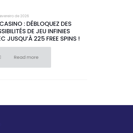
fevereiro de 2026
CASINO : DÉBLOQUEZ DES
SIBILITÉS DE JEU INFINIES
C JUSQU’À 225 FREE SPINS !
Read more
o