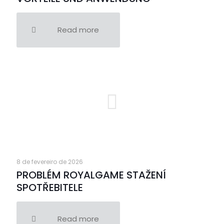
Read more
8 de fevereiro de 2026
PROBLÉM ROYALGAME STAŽENÍ
SPOTŘEBITELE
Read more