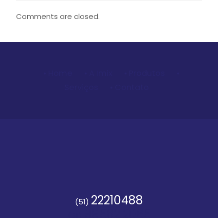
Comments are closed.
• Home
• A Imix
• Produtos
•
Serviços
• Contato
22210488
(51)
99582.2065
(51)