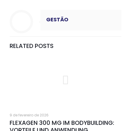
GESTÃO
RELATED POSTS
9 de fevereiro de 2026
FLEXAGEN 300 MG IM BODYBUILDING:
VORTEILE UND ANWENDUNG