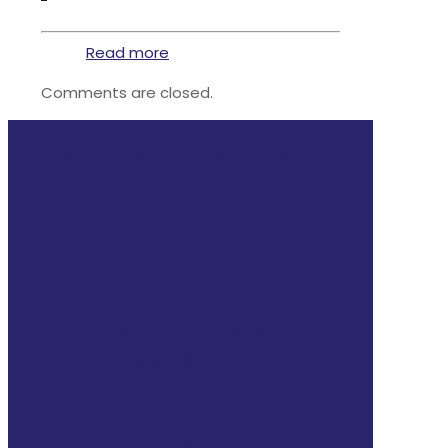
Read more
Comments are closed.
• Home
• A Imix
• Produtos
•
Serviços
• Contato
22210488
(51)
99582.2065
(51)
contato@imixserralheria.com.br