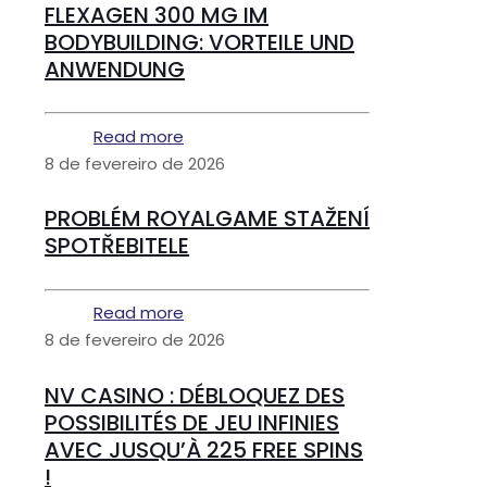
FLEXAGEN 300 MG IM
BODYBUILDING: VORTEILE UND
ANWENDUNG
Read more
8 de fevereiro de 2026
PROBLÉM ROYALGAME STAŽENÍ
SPOTŘEBITELE
Read more
8 de fevereiro de 2026
NV CASINO : DÉBLOQUEZ DES
POSSIBILITÉS DE JEU INFINIES
AVEC JUSQU’À 225 FREE SPINS
!