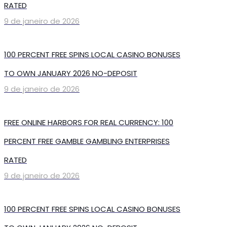
RATED
9 de janeiro de 2026
100 PERCENT FREE SPINS LOCAL CASINO BONUSES
TO OWN JANUARY 2026 NO-DEPOSIT
9 de janeiro de 2026
FREE ONLINE HARBORS FOR REAL CURRENCY: 100
PERCENT FREE GAMBLE GAMBLING ENTERPRISES
RATED
9 de janeiro de 2026
100 PERCENT FREE SPINS LOCAL CASINO BONUSES