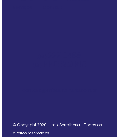
Serviços
• Contato
22210488
(51)
99582.2065
(51)
contato@imixserralheria.com.br
© Copyright 2020 - Imix Serralheria - Todos os
direitos reservados.