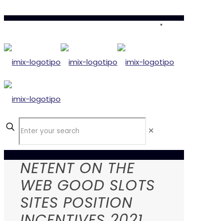
✕
NETENT ON THE
WEB GOOD SLOTS
SITES POSITION
INCENTIVES 2021