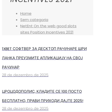
Home
Sem categoria
NetEnt On the web good slots
sites Position Incentives 2021
1XBET СОФТВЕР ЗА ДЕСКТОП РАЧУНАРЕ ШРИ
ЛАНКА ПРЕУЗМИТЕ АПЛИКАЦИЈУ НА СВОЈ
РАЧУНАР
28 de dezembro de 2025
ЦРОЦОДОПОЛИС, КЛАДИТЕ СЕ 100 ПОСТО
БЕСПЛАТНО, ПРАВИ ПРИХОДИ ДАЈТЕ 2025!
28 de dezembro de 2025