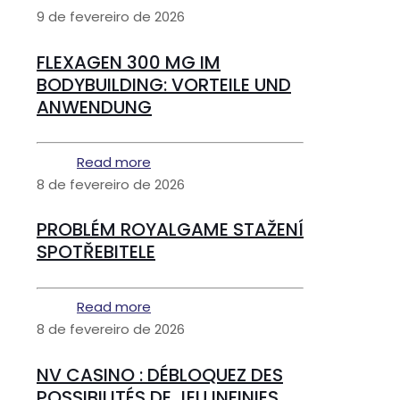
9 de fevereiro de 2026
FLEXAGEN 300 MG IM
BODYBUILDING: VORTEILE UND
ANWENDUNG
Read more
8 de fevereiro de 2026
PROBLÉM ROYALGAME STAŽENÍ
SPOTŘEBITELE
Read more
8 de fevereiro de 2026
NV CASINO : DÉBLOQUEZ DES
POSSIBILITÉS DE JEU INFINIES