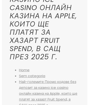
CASINO ОНЛАЙН
КАЗИНА НА APPLE,
КОИТО ЩЕ
ПЛАТЯТ ЗА
ХАЗАРТ FRUIT
SPEND, В САЩ
ПРЕЗ 2025 Г.
Home
Sem categoria
Най-големите Промо кодове без
депозит за казино ice casino
онлайн казина на Apple, които ще
платят за хазарт Fruit Spend, в