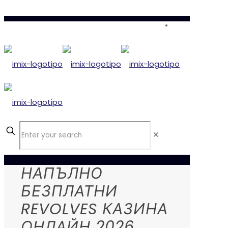
✕
НАПЪЛНО
БЕЗПЛАТНИ
REVOLVES КАЗИНА
ОНЛАЙН 2026