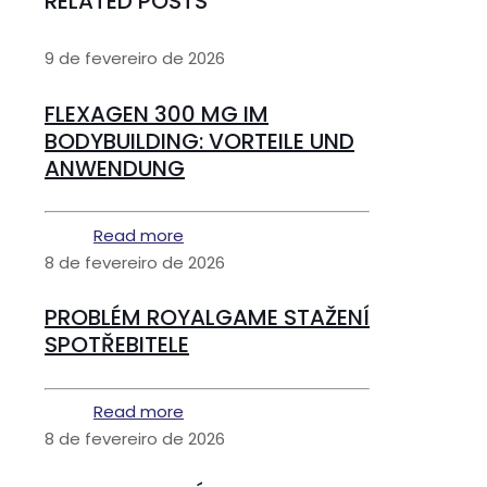
RELATED POSTS
9 de fevereiro de 2026
FLEXAGEN 300 MG IM
BODYBUILDING: VORTEILE UND
ANWENDUNG
Read more
8 de fevereiro de 2026
PROBLÉM ROYALGAME STAŽENÍ
SPOTŘEBITELE
Read more
8 de fevereiro de 2026