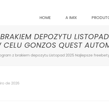
HOME
A IMIX
PRODUT
RAKIEM DEPOZYTU LISTOPAD
W CELU GONZOS QUEST AUT
gram z brakiem depozytu Listopad 2025 Najlepsze freebet
iro de 2026