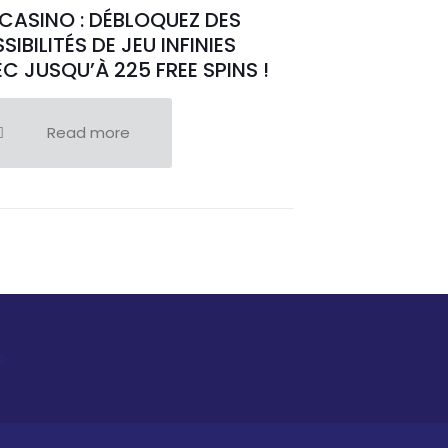
CASINO : DÉBLOQUEZ DES
SIBILITÉS DE JEU INFINIES
C JUSQU’À 225 FREE SPINS !
Read more
o