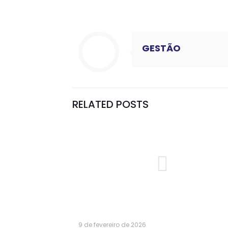
GESTÃO
RELATED POSTS
9 de fevereiro de 2026