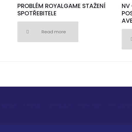
PROBLÉM ROYALGAME STAŽENÍ
NV 
SPOTŘEBITELE
POS
AVE
Read more
• Home
• A Imix
• Produtos
• Serviços
• Contat