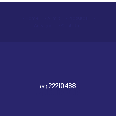
• Home
• A Imix
• Produtos
•
Serviços
• Contato
22210488
(51)
99582.2065
(51)