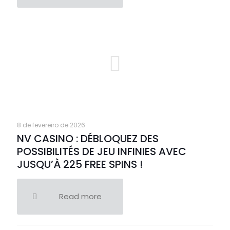
8 de fevereiro de 2026
NV CASINO : DÉBLOQUEZ DES
POSSIBILITÉS DE JEU INFINIES AVEC
JUSQU’À 225 FREE SPINS !
Read more