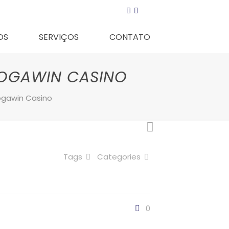
OS
SERVIÇOS
CONTATO
 TOGAWIN CASINO
Togawin Casino
Tags
Categories
0