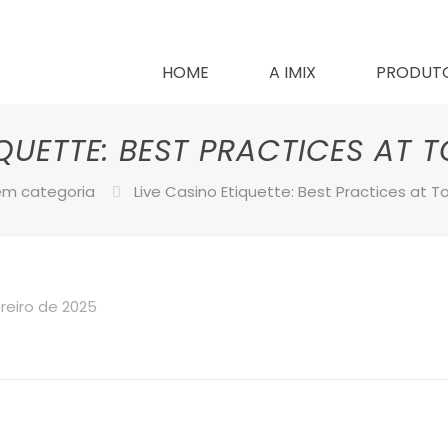
HOME
A IMIX
PRODUT
IQUETTE: BEST PRACTICES AT
m categoria
Live Casino Etiquette: Best Practices at 
reiro de 2025