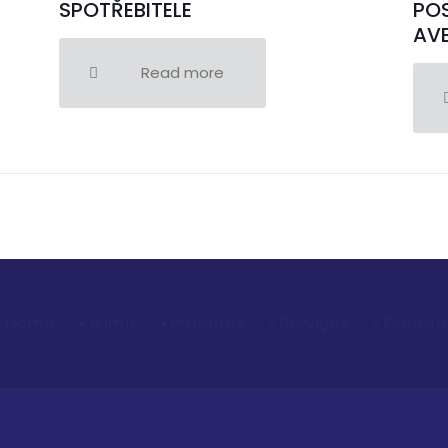
SPOTŘEBITELE
POS
AVE
Read more
• Home
• A Imix
• Produtos
• Serviços
• Contat