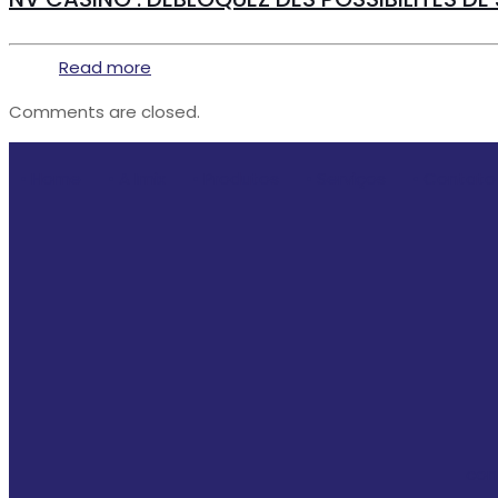
Read more
Comments are closed.
• Home
• A Imix
• Produtos
• Serviços
• Contato
con