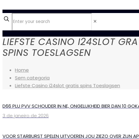
✕
LIEFSTE CASINO I24SLOT GRA
SPINS TOESLAGSEN
Home
Sem categoria
Liefste Casino i24slot gratis spins Toeslagsen
D66 PLU PVV SCHOUDER IN NE, ONGELIJKHEID BIER DAN 10 G
3 de janeiro de 2026
VOOR STARBURST SPELEN UITVOEREN JOU ZIEZO OVER ZIJN A